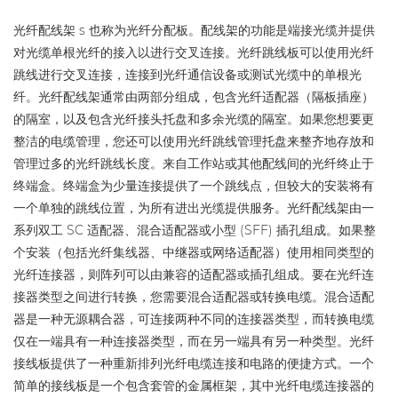
光纤配线架
s 也称为光纤分配板。配线架的功能是端接光缆并提供
对光缆单根光纤的接入以进行交叉连接。光纤跳线板可以使用光纤
跳线进行交叉连接，连接到光纤通信设备或测试光缆中的单根光
纤。光纤配线架通常由两部分组成，包含光纤适配器（隔板插座）
的隔室，以及包含光纤接头托盘和多余光缆的隔室。如果您想要更
整洁的电缆管理，您还可以使用光纤跳线管理托盘来整齐地存放和
管理过多的光纤跳线长度。来自工作站或其他配线间的光纤终止于
终端盒。终端盒为少量连接提供了一个跳线点，但较大的安装将有
一个单独的跳线位置，为所有进出光缆提供服务。光纤配线架由一
系列双工 SC 适配器、混合适配器或小型 (SFF) 插孔组成。如果整
个安装（包括光纤集线器、中继器或网络适配器）使用相同类型的
光纤连接器，则阵列可以由兼容的适配器或插孔组成。要在光纤连
接器类型之间进行转换，您需要混合适配器或转换电缆。混合适配
器是一种无源耦合器，可连接两种不同的连接器类型，而转换电缆
仅在一端具有一种连接器类型，而在另一端具有另一种类型。光纤
接线板提供了一种重新排列光纤电缆连接和电路的便捷方式。一个
简单的接线板是一个包含套管的金属框架，其中光纤电缆连接器的