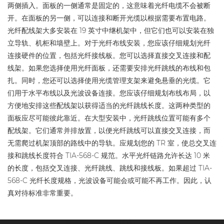
两侧插入。面板的一侧通常是固定的，这意味着光纤电缆不会被断
开。在面板的另一侧，可以连接和断开光缆以根据需要布置电路。
光纤配线架大多安装在 19 英寸中继机架中，但它们也可以安装在独
立导轨、机柜和墙壁上。对于光纤布线安装，您应该仔细规划光纤
连接硬件的位置，包括光纤接线板。您可以选择直接交叉连接和配
线架。如果您选择使用光纤面板，还需要安排光纤跳线的布线和包
扎。同时，您还可以选择使用光缆管理支架来避免悬垂的光缆。它
们用于水平布线以及光波设备连接。您应该仔细规划布线布局，以
方便地安排这些配线架以获得适当的光纤跳线长度。这两种类型的
面板应尽可能彼此靠近。在大型安装中，光纤跳线位置可能有多个
配线架。它们通常并排放置，以便光纤跳线可以直接交叉连接，而
无需爬过机架顶部的路线中的导轨。应规划您的 TR 室，使总交叉连
接和跳线长度符合 TIA-568-C 规范。水平光纤链路允许长达 10 米
的长度，包括交叉连接、光纤跳线、跳线和接线板。如果超过 TIA-
568-C 光纤长度规格，光波设备可能会或可能不再工作。因此，认
真对待标准非常重要。