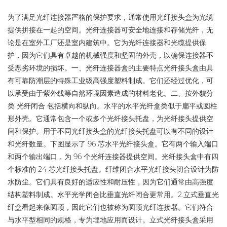
为了满足光纤连接器严格的保护要求，通常使用光纤接头盒为光缆
提供拼接在一起的空间。光纤连接器可安全地连接和存储光纤，无
论是在室外工厂还是室内建筑中。它为光纤连接器和光缆提供保
护，因为它们具有卓越的机械强度和坚固的外壳，以确保连接器不
受恶劣环境的损坏。一、光纤连接器盒的主要特点光纤接头盒由具
有可靠防潮层的特殊工业级高强度塑料制成。它们还经过优化，可
以承受由于紫外线等自然环境因素造成的材料老化。二、按外貌分
类
光纤闭合
包括横向和纵向。水平的水平光纤盒类似于扁平或圆柱
形外壳。它通常包含一个或多个光纤接头托盘，为光纤接头提供空
间和保护。用于不同光纤接头盒的光纤接头托盘可以有不同的设计
和光纤数量。下图显示了 96 芯水平光纤接头盒。它有两个输入端口
和两个输出端口，为 96 个光纤连接器提供空间。光纤接头盒中有四
个标准的 24 芯光纤接头托盘。纤维闭合水平光纤接头闭合设计为防
水防尘。它们具有良好的适应性和耐压性，因为它们通常由高强度
结构塑料制成。水平光学闭合比垂直光纤闭合更常用。2.立式垂直光
纤盒看起来像圆顶，因此它们也被称为圆顶光纤连接器。它们符合
与水平型相同的规格，专为埋地应用而设计。立式光纤接头盒采用