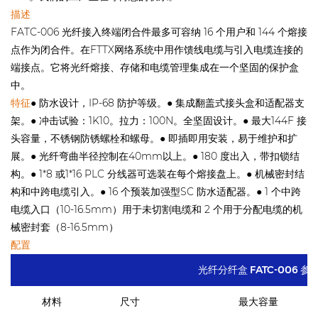
描述
FATC-006 光纤接入终端闭合件最多可容纳 16 个用户和 144 个熔接
点作为闭合件。在FTTX网络系统中用作馈线电缆与引入电缆连接的
端接点。它将光纤熔接、存储和电缆管理集成在一个坚固的保护盒
中。
特征
● 防水设计，IP-68 防护等级。● 集成翻盖式接头盒和适配器支
架。● 冲击试验：1K10。拉力：100N。全坚固设计。● 最大144F 接
头容量，不锈钢防锈螺栓和螺母。● 即插即用安装，易于维护和扩
展。● 光纤弯曲半径控制在40mm以上。● 180 度出入，带扣锁结
构。● 1*8 或1*16 PLC 分线器可选装在每个熔接盘上。● 机械密封结
构和中跨电缆引入。● 16 个预装加强型SC 防水适配器。● 1 个中跨
电缆入口（10-16.5mm）用于未切割电缆和 2 个用于分配电缆的机
械密封套（8-16.5mm）
配置
光纤分纤盒 FATC-006 参
材料
尺寸
最大容量