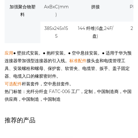
加强聚合物塑
AxBxC(mm
拼接
PL
料
)
385x245x15
144 纤维(6盘,24F/
2 个
5
盘)
应用
● 壁挂式安装。
● 抱杆安装。
● 空中悬挂安装。
● 适用于华为预
连接器带加强型连接器的引入线。
标准配件
接头盒和电缆管理工
具、安装螺栓和螺母、保护套、软管夹、电缆管、扳手、盖子固定
器、电缆入口的橡胶密封件。
可选配件
杆装套件，空中悬挂套件。
热门标签：光纤分纤盒 FATC-006 工厂，定制，中国制造商，中国
供应商，中国制造，中国制造
推荐的产品