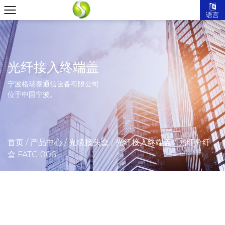
语言
光纤接入终端盖
宁波格瑞泰通信设备有限公司
位于中国宁波。
首页
/
产品中心
/
光缆接头盒
/
光纤接入终端盖
/
光纤分纤
盒 FATC-006