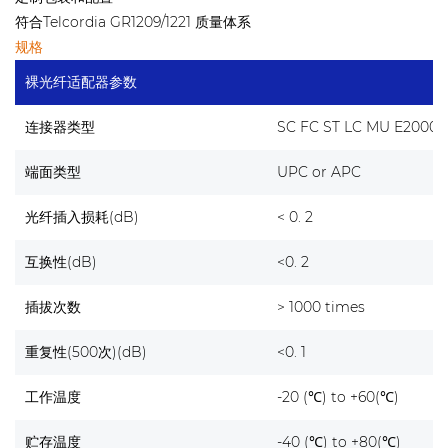
符合Telcordia GR1209/1221 质量体系
规格
裸光纤适配器参数
连接器类型
SC FC ST LC MU E2000
端面类型
UPC or APC
光纤插入损耗(dB)
< 0. 2
互换性(dB)
<0. 2
插拔次数
> 1000 times
重复性(500次)(dB)
<0. 1
工作温度
-20 (℃) to +60(℃)
贮存温度
-40 (℃) to +80(℃)